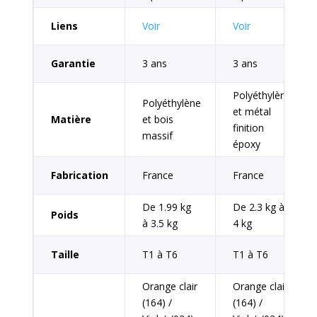
Liens
Voir
Voir
Garantie
3 ans
3 ans
Polyéthylène
Polyéthylène
et métal
Matière
et bois
finition
massif
époxy
Fabrication
France
France
De 1.99 kg
De 2.3 kg à
Poids
à 3.5 kg
4 kg
Taille
T1 à T6
T1 à T6
Orange clair
Orange clair
(164) /
(164) /